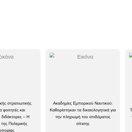
τρατιωτικής
Ακαδημίες Εμπορικού Ναυτικού:
Ανώτ
τές και
Καθορίστηκαν τα δικαιολογητικά για
Τεχνών:
τορες – Η
την πληρωμή του επιδόματος
των υπ
ολεμικής
σίτισης
ς