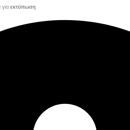
α για
εκτύπωση