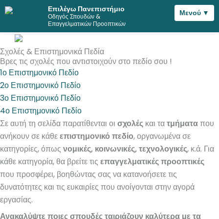
Επιλέγω Πανεπιστήμιο
Μενού ▼
Οδηγός Σπουδών &
Μετάβαση
Επαγγελματικών Προοπτικών
στο
περιεχόμενο
Σχολές & Επιστημονικά Πεδία
Βρες τις σχολές που αντιστοιχούν στο πεδίο σου !
1ο Επιστημονικό Πεδίο
2ο Επιστημονικό Πεδίο
3ο Επιστημονικό Πεδίο
4ο Επιστημονικό Πεδίο
Σε αυτή τη σελίδα παρατίθενται οι
σχολές
και τα
τμήματα
που
ανήκουν σε κάθε
επιστημονικό πεδίο
, οργανωμένα σε
κατηγορίες, όπως
νομικές, κοινωνικές, τεχνολογικές
, κ.ά. Για
κάθε κατηγορία, θα βρείτε τις
επαγγελματικές προοπτικές
που προσφέρει, βοηθώντας σας να κατανοήσετε τις
δυνατότητες και τις ευκαιρίες που ανοίγονται στην αγορά
εργασίας.
Ανακαλύψτε ποιες σπουδές ταιριάζουν καλύτερα με τα